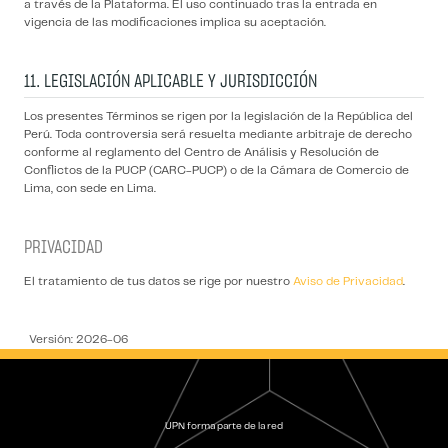
a través de la Plataforma. El uso continuado tras la entrada en
vigencia de las modificaciones implica su aceptación.
11. LEGISLACIÓN APLICABLE Y JURISDICCIÓN
Los presentes Términos se rigen por la legislación de la República del
Perú. Toda controversia será resuelta mediante arbitraje de derecho
conforme al reglamento del Centro de Análisis y Resolución de
Conflictos de la PUCP (CARC-PUCP) o de la Cámara de Comercio de
Lima, con sede en Lima.
PRIVACIDAD
El tratamiento de tus datos se rige por nuestro
Aviso de Privacidad
.
Versión: 2026-06
UPN forma parte de la red